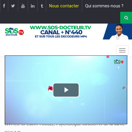
Nous contacter
Qui sommes-nous ?
Play
Video
EMISSION: Covid-19 Vaccination Et Port Du Masque |
Mise en
ligne le :
11 juillet 2022
INVITES: Dr Edem TOUGLE, Psychologue clinicien et de la santé.