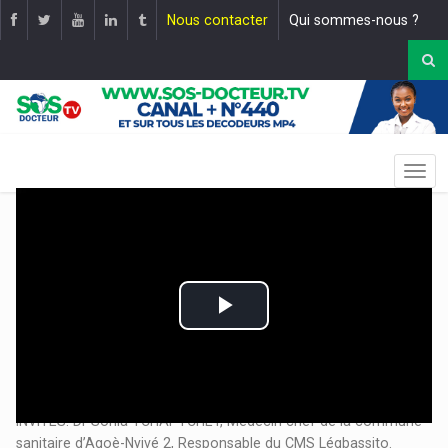
Nous contacter
Qui sommes-nous ?
Play
Video
EMISSION: Campagne Accélérée De Vaccination Contre La
Covid-19 |
Mise en ligne le :
01 décembre 2021
INVITES: Dr Sonia TCHAPTCHET, Médecin chef de la commune
sanitaire d’Agoè-Nyivé 2, Responsable du CMS Légbassito.