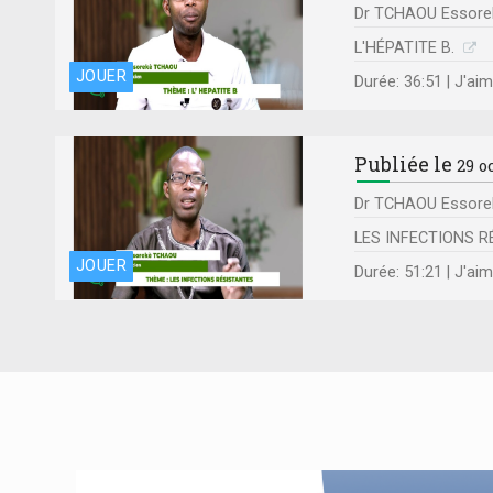
Dr TCHAOU Essorekè
L'HÉPATITE B.
JOUER
Durée: 36:51 | J'ai
Publiée le
29 o
Dr TCHAOU Essorekè
LES INFECTIONS 
JOUER
Durée: 51:21 | J'ai