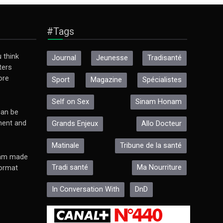
#Tags
 think
Journal
Jeunesse
Tradisanté
ters
ore
Sport
Magazine
Spécialistes
Self on Sex
Sinam Honam
an be
ment and
Grands Enjeux
Allo Docteur
Matinale
Tribune de la santé
ram made
Tradi santé
Ma Nourriture
format
In Conversation With
DnD