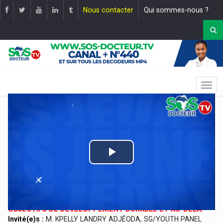
Nous contacter
Qui sommes-nous ?
Play
Video
EMISSION: LES JEUNES EN PARLENT
THEME:
ACTION LOCALE DES JEUNES EN FAVEUR DES
OBJECTIFS DE DÉVELOPPEMENT DURABLE ET AU-DELÀ.
Invité(e)s :
M. KPELLY LANDRY ADJÉODA, SG/YOUTH PANEL