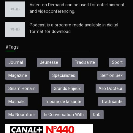
Video on Demand can be used for entertainment
and videoconferencing.
Podcast is a program made available in digital
format for download.
#Tags
Journal
Jeunesse
Tradisanté
Sport
Magazine
Spécialistes
Self on Sex
Sinam Honam
Grands Enjeux
Allo Docteur
Matinale
Tribune de la santé
Tradi santé
Ma Nourriture
In Conversation With
DnD