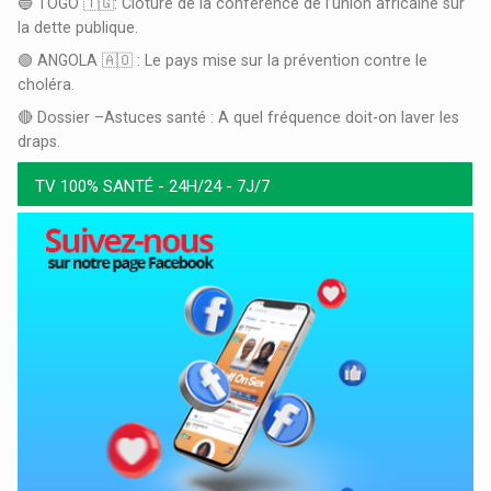
🔵 TOGO 🇹🇬: Clôture de la conférence de l’union africaine sur
la dette publique.
🟢 ANGOLA 🇦🇴 : Le pays mise sur la prévention contre le
choléra.
🔴 Dossier –Astuces santé : A quel fréquence doit-on laver les
draps.
TV 100% SANTÉ - 24H/24 - 7J/7