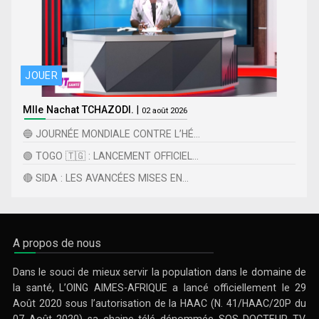
JOUER
Mlle Nachat TCHAZODI.
|
02 août 2026
🔵 JOURNÉE MONDIALE CONTRE L’HÉ...
🟢 TOGO 🇹🇬 : LANCEMENT OFFICIEL...
🔴 SIDA : LES AVANCÉES MISES EN...
A propos de nous
Dans le souci de mieux servir la population dans le domaine de
la santé, L’OING AIMES-AFRIQUE a lancé officiellement le 29
Août 2020 sous l’autorisation de la HAAC (N. 41/HAAC/20P du
07 Août 2020) sa chaine télé dénommée SOS DOCTEUR TV.