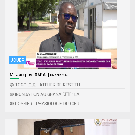
JOUER
M. Jacques SARA.
|
04 août 2026
🔵 TOGO 🇹🇬 : ATELIER DE RESTITU...
🟢 INONDATION AU GHANA 🇬🇭 : LA...
🔴 DOSSIER - PHYSIOLOGIE DU CŒU...