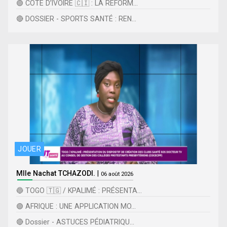
🟢 CÔTE D’IVOIRE 🇨🇮 : LA RÉFORM...
🔴 DOSSIER - SPORTS SANTÉ : REN...
JOUER
Mlle Nachat TCHAZODI.
|
06 août 2026
🔵 TOGO 🇹🇬 / KPALIMÉ : PRÉSENTA...
🟢 AFRIQUE : UNE APPLICATION MO...
🔴 Dossier - ASTUCES PÉDIATRIQU...