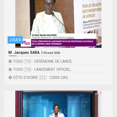
JOUER
M. Jacques SARA.
|
03 août 2026
🔵 TOGO 🇹🇬 : CÉRÉMONIE DE LANCE...
🟢 TOGO 🇹🇬 : LANCEMENT OFFICIEL...
🔴 CÔTE-D’IVOIRE 🇨🇮 : 12000 CAS...