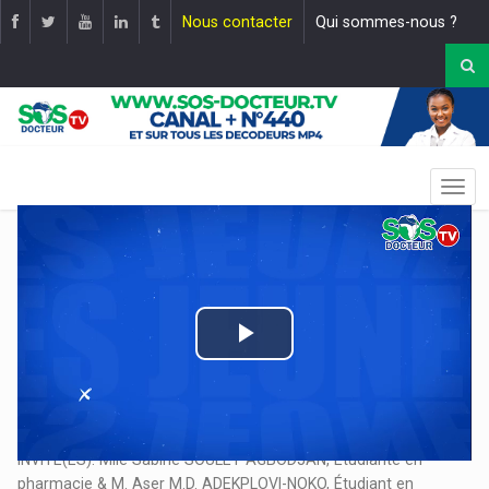
Nous contacter
Qui sommes-nous ?
Play
Video
EMISSION: FORCE ET VULNÉRABILITÉ : EXPLORER LA SANTÉ
MENTALE MASCULINE. |
Mise en ligne le :
19 juillet 2025
INVITE(ES): Mlle Sabine SOULEY AGBODJAN, Étudiante en
pharmacie & M. Aser M.D. ADEKPLOVI-NOKO, Étudiant en