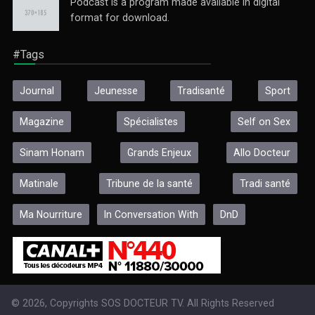
Podcast is a program made available in digital
format for download.
#Tags
Journal
Jeunesse
Tradisanté
Sport
Magazine
Spécialistes
Self on Sex
Sinam Honam
Grands Enjeux
Allo Docteur
Matinale
Tribune de la santé
Tradi santé
Ma Nourriture
In Conversation With
DnD
© 2026, Copyrights SOS DOCTEUR TV. All Rights Reserved