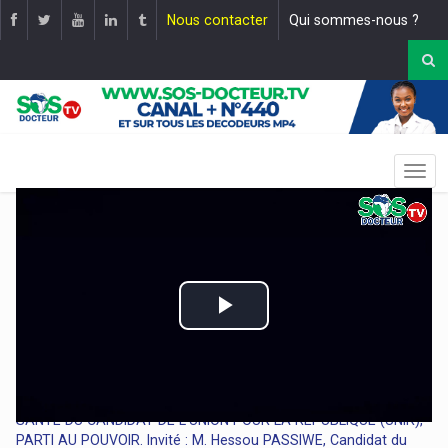
Nous contacter
Qui sommes-nous ?
Play
Video
ÉMISSION SPÉCIALE SUR LES ÉLECTIONS LÉGISLATIVES ET
RÉGIONALES 2024 AU TOGO🇹🇬. THÈME : PROGRAMMES
SANTÉ DU CANDIDAT DE L’UNION POUR LA RÉPUBLIQUE (UNIR),
PARTI AU POUVOIR. Invité : M. Hessou PASSIWE, Candidat du